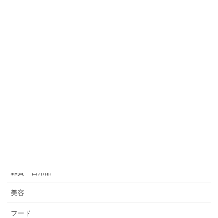
昔と変わらずカレー風味のタレは当店オリジナル。
豚肉・ホルモンも漬け込んで、とても美味しく仕上がっていま
す。
2023年5月12日
フード
ミートパビリオン YOSHIKAWA
良い素材を厳選し、ひとつひとつにまごころを込めた手作りのハ
ム・ソーセージです。お土産に、季節のギフトに「本物の味」は
いかがですか？
カテゴリー
雑貨・日用品
美容
フード