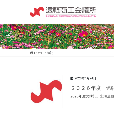
コ
ナ
ン
ビ
テ
ゲ
ン
ー
ツ
シ
に
ョ
移
ン
動
に
移
HOME
簿記
動
2026年4月24日
２０２６年度 遠
2026年度の簿記、北海