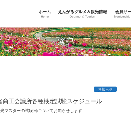
ホーム
えんがるグルメ＆観光情報
会員サ
Home
Gourmet & Tourism
Membership 
簿記
お知らせ
軽商工会議所各種検定試験スケジュール
道観光マスターの試験日についてお知らせします。