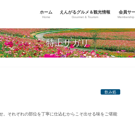
ホーム
えんがるグルメ＆観光情報
会員サ
Home
Gourmet & Tourism
Membership 
特上サガリ
飲み処
せ。それぞれの部位を丁寧に仕込むからこそ出せる味をご堪能