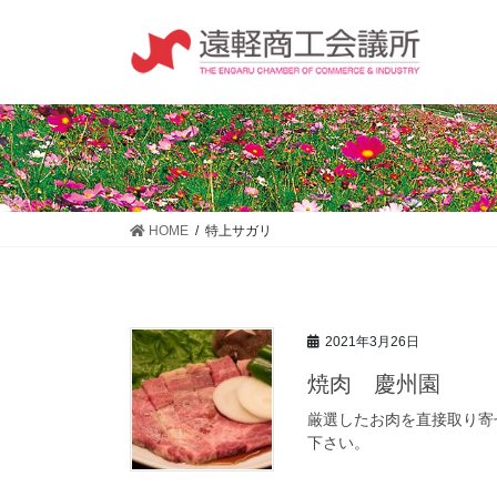
コ
ナ
ン
ビ
テ
ゲ
ン
ー
ツ
シ
に
ョ
移
ン
動
に
移
HOME
特上サガリ
動
2021年3月26日
焼肉 慶州園
厳選したお肉を直接取り寄
下さい。