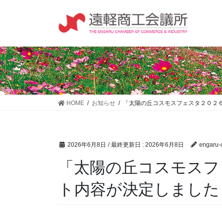
コ
ナ
ン
ビ
テ
ゲ
ン
ー
ツ
シ
に
ョ
移
ン
動
に
移
HOME
お知らせ
「太陽の丘コスモスフェスタ２０２
動
2026年6月8日
/ 最終更新日 :
2026年6月8日
engaru-c
「太陽の丘コスモスフ
ト内容が決定しました