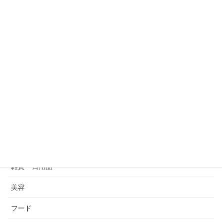
焼きたてパン＆サンドイッチ
前の記事
焼きたてパン＆サンドイッチ
2021年10月30日
飲食店HP
次の記事
道の駅遠軽 森のオホーツク
ENGARU TERRACE
2021年12月7日
カテゴリー
雑貨・日用品
美容
フード