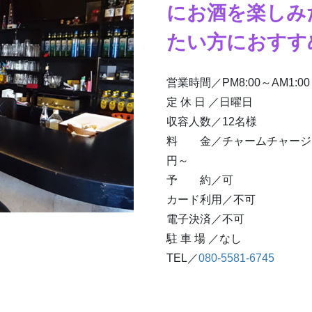
にお酒を楽しみ
たい方におすす
営業時間／PM8:00～AM1:00
定 休 日 ／日曜日
収容人数／12名様
料 金／チャームチャージ：1,
円～
予 約／可
カード利用／不可
電子決済／不可
駐 車 場 ／なし
TEL／
080-5581-6745