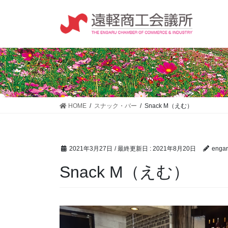
コ
ナ
ン
ビ
テ
ゲ
ン
ー
ツ
シ
に
ョ
移
ン
動
に
移
HOME
スナック・バー
Snack M（えむ）
動
2021年3月27日
/ 最終更新日 :
2021年8月20日
engar
Snack M（えむ）