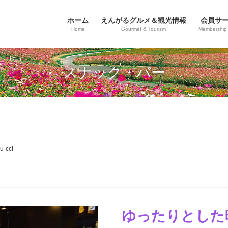
ホーム
えんがるグルメ＆観光情報
会員サ
Home
Gourmet & Tourism
Membership 
スナック・バー
u-cci
ゆったりとした