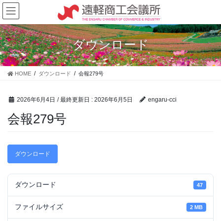
コ
ナ
ン
ビ
テ
ゲ
ン
ー
ダウンロード
ツ
シ
に
ョ
移
ン
HOME
ダウンロード
会報279号
動
に
移
動
2026年6月4日
/ 最終更新日 :
2026年6月5日
engaru-cci
会報279号
ダウンロード
ダウンロード
47
ファイルサイズ
2 MB