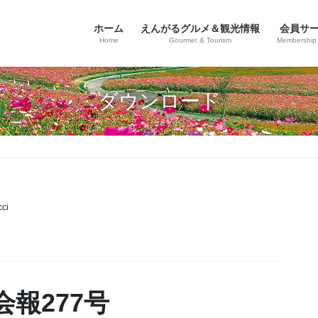
ホーム
えんがるグルメ＆観光情報
会員サ
Home
Gourmet & Tourism
Membership 
ダウンロード
ci
会報277号