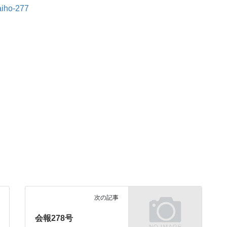
aiho-277
次の記事
会報278号