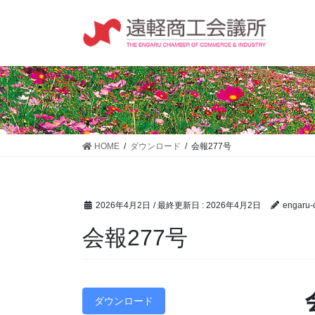
コ
ナ
ン
ビ
テ
ゲ
ン
ー
ツ
シ
に
ョ
移
ン
動
に
移
HOME
ダウンロード
会報277号
動
2026年4月2日
/ 最終更新日 :
2026年4月2日
engaru-c
会報277号
ダウンロード