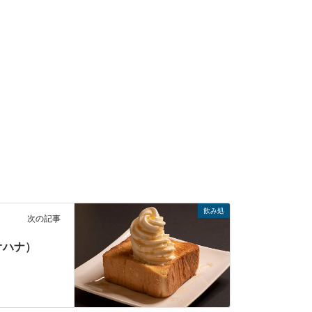
飲み処
次の記事
（オハナ）