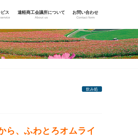
ービス
遠軽商工会議所について
お問い合わせ
service
About us
Contact form
飲み処
から、ふわとろオムライ