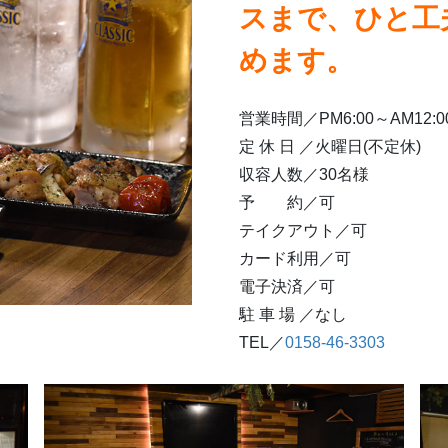
スまで、ひと工
めます。
営業時間／PM6:00～AM12:0
定 休 日 ／火曜日(不定休)
収容人数／30名様
予 約／可
テイクアウト／可
カード利用／可
電子決済／可
駐 車 場 ／なし
TEL／
0158-46-3303