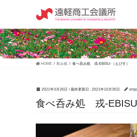
コ
ナ
ン
ビ
テ
ゲ
ン
ー
ツ
シ
に
ョ
移
ン
動
に
移
HOME
飲み処
食べ呑み処 戎-EBISU-（えびす）
動
2021年3月26日
/ 最終更新日 :
2021年10月30日
enga
食べ呑み処 戎-EBIS