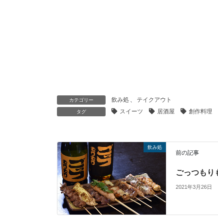
飲み処
、
テイクアウト
カテゴリー
スイーツ
居酒屋
創作料理
タグ
飲み処
前の記事
ごっつもり
2021年3月26日