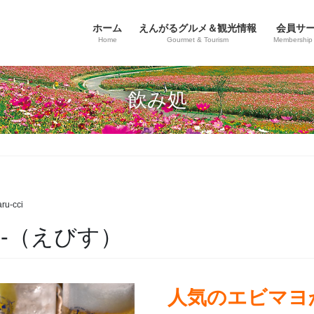
ホーム
えんがるグルメ＆観光情報
会員サ
Home
Gourmet & Tourism
Membership 
飲み処
ru-cci
U-（えびす）
人気のエビマヨ