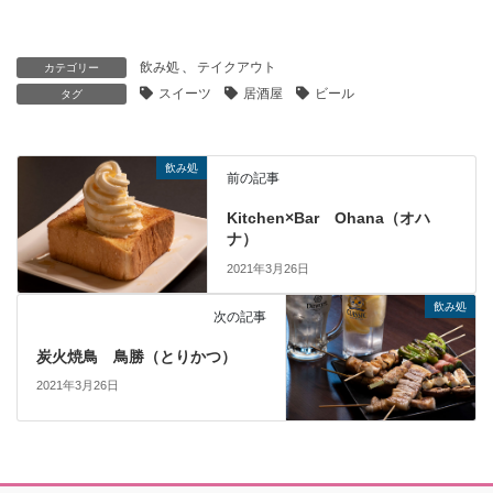
飲み処
、
テイクアウト
カテゴリー
スイーツ
居酒屋
ビール
タグ
飲み処
前の記事
Kitchen×Bar Ohana（オハ
ナ）
2021年3月26日
飲み処
次の記事
炭火焼鳥 鳥勝（とりかつ）
2021年3月26日